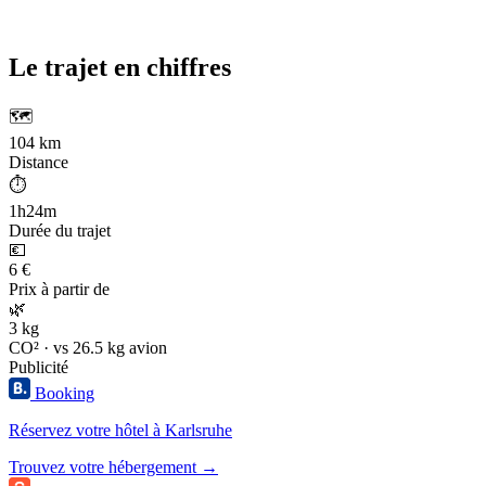
Le trajet en chiffres
🗺️
104 km
Distance
⏱️
1h24m
Durée du trajet
💶
6 €
Prix à partir de
🌿
3 kg
CO² · vs 26.5 kg avion
Publicité
Booking
Réservez votre hôtel à Karlsruhe
Trouvez votre hébergement →