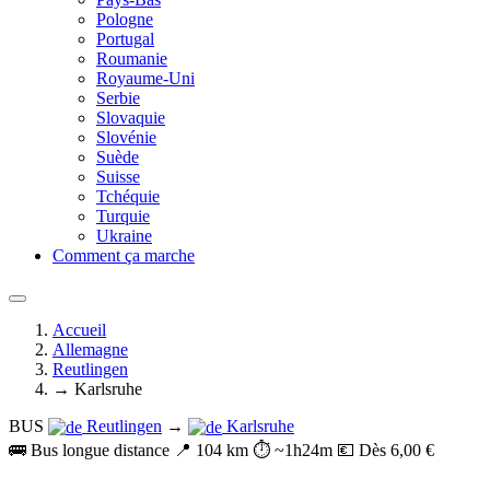
Pologne
Portugal
Roumanie
Royaume-Uni
Serbie
Slovaquie
Slovénie
Suède
Suisse
Tchéquie
Turquie
Ukraine
Comment ça marche
Accueil
Allemagne
Reutlingen
→ Karlsruhe
BUS
Reutlingen
→
Karlsruhe
🚌 Bus longue distance
📍 104 km
⏱️ ~1h24m
💶 Dès 6,00 €