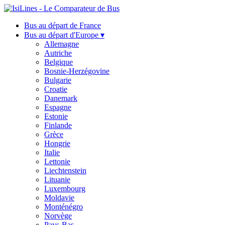
Bus au départ de France
Bus au départ d'Europe ▾
Allemagne
Autriche
Belgique
Bosnie-Herzégovine
Bulgarie
Croatie
Danemark
Espagne
Estonie
Finlande
Grèce
Hongrie
Italie
Lettonie
Liechtenstein
Lituanie
Luxembourg
Moldavie
Monténégro
Norvège
Pays-Bas