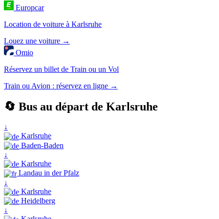
Europcar
Location de voiture à Karlsruhe
Louez une voiture →
Omio
Réservez un billet de Train ou un Vol
Train ou Avion : réservez en ligne →
🔄 Bus au départ de Karlsruhe
↓
Karlsruhe
Baden-Baden
↓
Karlsruhe
Landau in der Pfalz
↓
Karlsruhe
Heidelberg
↓
Karlsruhe