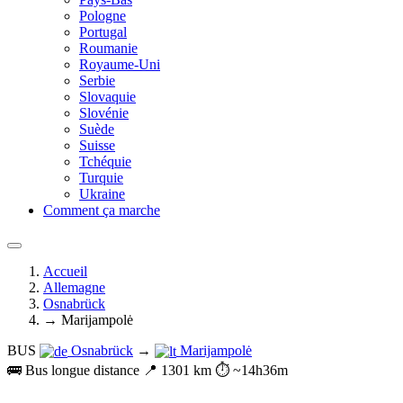
Pologne
Portugal
Roumanie
Royaume-Uni
Serbie
Slovaquie
Slovénie
Suède
Suisse
Tchéquie
Turquie
Ukraine
Comment ça marche
Accueil
Allemagne
Osnabrück
→ Marijampolė
BUS
Osnabrück
→
Marijampolė
🚌 Bus longue distance
📍 1301 km
⏱️ ~14h36m