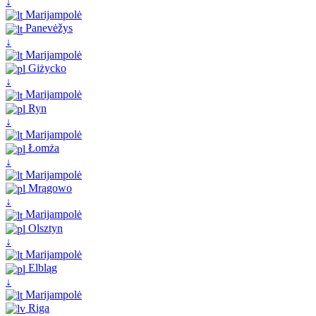
↓
Marijampolė
Panevėžys
↓
Marijampolė
Giżycko
↓
Marijampolė
Ryn
↓
Marijampolė
Łomża
↓
Marijampolė
Mrągowo
↓
Marijampolė
Olsztyn
↓
Marijampolė
Elbląg
↓
Marijampolė
Riga