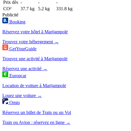
Prix dès
-
-
-
CO²
37.7 kg
5.2 kg
331.8 kg
Publicité
Booking
Réservez votre hôtel à Marijampolė
Trouvez votre hébergement →
GetYourGuide
Trouvez une activité à Marijampolė
Réservez une activité →
Europcar
Location de voiture à Marijampolė
Louez une voiture →
Omio
Réservez un billet de Train ou un Vol
Train ou Avion : réservez en ligne →