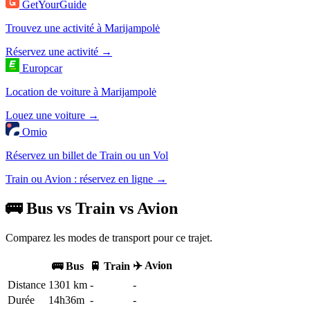
GetYourGuide
Trouvez une activité à Marijampolė
Réservez une activité →
Europcar
Location de voiture à Marijampolė
Louez une voiture →
Omio
Réservez un billet de Train ou un Vol
Train ou Avion : réservez en ligne →
🚌 Bus vs Train vs Avion
Comparez les modes de transport pour ce trajet.
✈️ Avion
🚌 Bus
🚆 Train
Distance
1301 km
-
-
Durée
14h36m
-
-