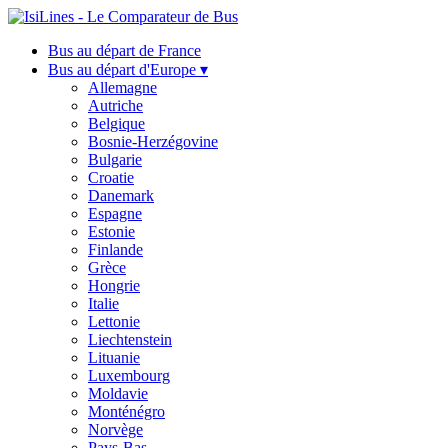
Bus au départ de France
Bus au départ d'Europe ▾
Allemagne
Autriche
Belgique
Bosnie-Herzégovine
Bulgarie
Croatie
Danemark
Espagne
Estonie
Finlande
Grèce
Hongrie
Italie
Lettonie
Liechtenstein
Lituanie
Luxembourg
Moldavie
Monténégro
Norvège
Pays-Bas