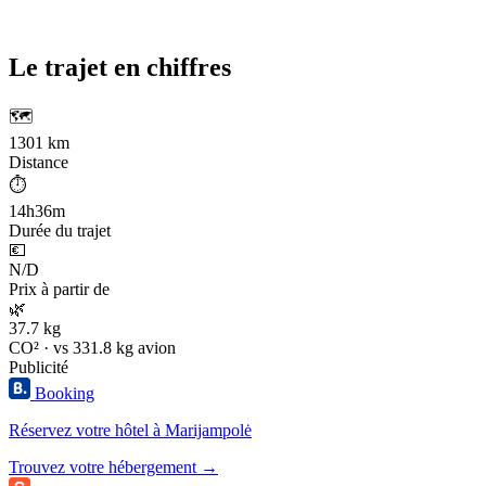
Le trajet en chiffres
🗺️
1301 km
Distance
⏱️
14h36m
Durée du trajet
💶
N/D
Prix à partir de
🌿
37.7 kg
CO² · vs 331.8 kg avion
Publicité
Booking
Réservez votre hôtel à Marijampolė
Trouvez votre hébergement →