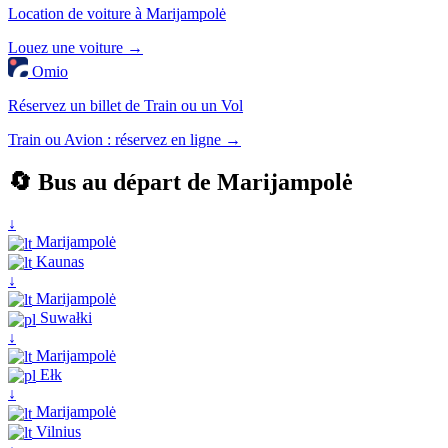
Location de voiture à Marijampolė
Louez une voiture →
Omio
Réservez un billet de Train ou un Vol
Train ou Avion : réservez en ligne →
🔄 Bus au départ de Marijampolė
↓
Marijampolė
Kaunas
↓
Marijampolė
Suwałki
↓
Marijampolė
Ełk
↓
Marijampolė
Vilnius