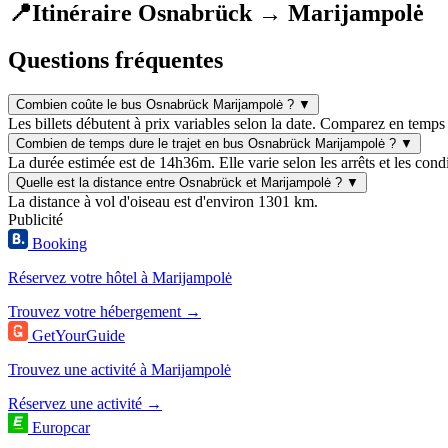
📍
Itinéraire Osnabrück → Marijampolė
Questions fréquentes
Combien coûte le bus Osnabrück Marijampolė ?
▼
Les billets débutent à prix variables selon la date. Comparez en temps 
Combien de temps dure le trajet en bus Osnabrück Marijampolė ?
▼
La durée estimée est de 14h36m. Elle varie selon les arrêts et les condi
Quelle est la distance entre Osnabrück et Marijampolė ?
▼
La distance à vol d'oiseau est d'environ 1301 km.
Publicité
Booking
Réservez votre hôtel à Marijampolė
Trouvez votre hébergement →
GetYourGuide
Trouvez une activité à Marijampolė
Réservez une activité →
Europcar