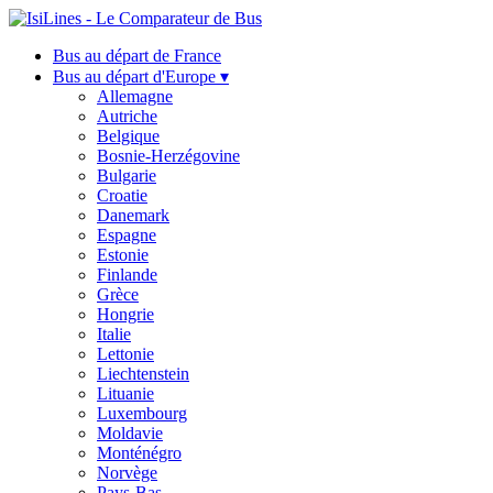
Bus au départ de France
Bus au départ d'Europe ▾
Allemagne
Autriche
Belgique
Bosnie-Herzégovine
Bulgarie
Croatie
Danemark
Espagne
Estonie
Finlande
Grèce
Hongrie
Italie
Lettonie
Liechtenstein
Lituanie
Luxembourg
Moldavie
Monténégro
Norvège
Pays-Bas