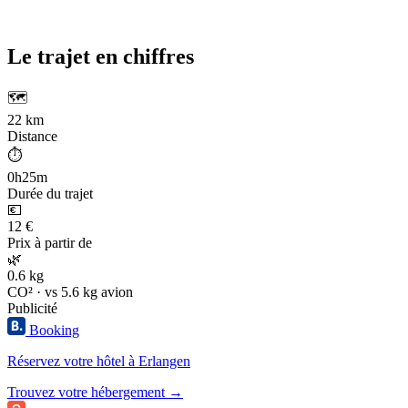
Le trajet en chiffres
🗺️
22 km
Distance
⏱️
0h25m
Durée du trajet
💶
12 €
Prix à partir de
🌿
0.6 kg
CO² · vs 5.6 kg avion
Publicité
Booking
Réservez votre hôtel à Erlangen
Trouvez votre hébergement →