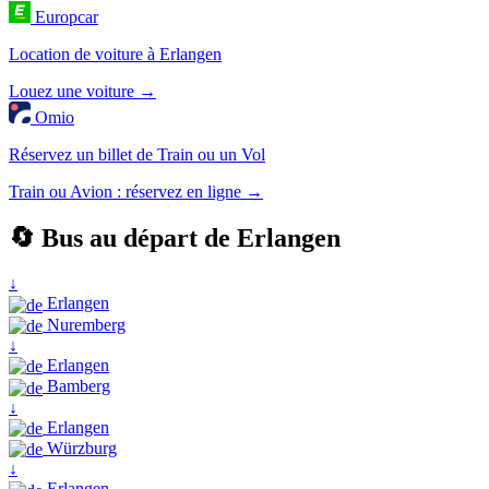
Europcar
Location de voiture à Erlangen
Louez une voiture →
Omio
Réservez un billet de Train ou un Vol
Train ou Avion : réservez en ligne →
🔄 Bus au départ de Erlangen
↓
Erlangen
Nuremberg
↓
Erlangen
Bamberg
↓
Erlangen
Würzburg
↓
Erlangen