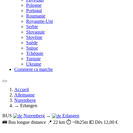
Pologne
Portugal
Roumanie
Royaume-Uni
Serbie
Slovaquie
Slovénie
Suède
Suisse
Tchéquie
Turquie
Ukraine
Comment ça marche
Accueil
Allemagne
Nuremberg
→ Erlangen
BUS
Nuremberg
→
Erlangen
🚌 Bus longue distance
📍 22 km
⏱️ ~0h25m
💶 Dès 12,00 €