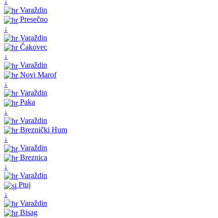
↓
Varaždin
Presečno
↓
Varaždin
Čakovec
↓
Varaždin
Novi Marof
↓
Varaždin
Paka
↓
Varaždin
Breznički Hum
↓
Varaždin
Breznica
↓
Varaždin
Ptuj
↓
Varaždin
Bisag