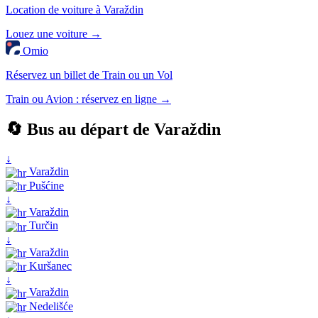
Location de voiture à Varaždin
Louez une voiture →
Omio
Réservez un billet de Train ou un Vol
Train ou Avion : réservez en ligne →
🔄 Bus au départ de Varaždin
↓
Varaždin
Pušćine
↓
Varaždin
Turčin
↓
Varaždin
Kuršanec
↓
Varaždin
Nedelišće