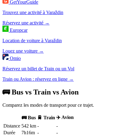
GetYourGuide
Trouvez une activité à Varaždin
Réservez une activité →
Europcar
Location de voiture à Varaždin
Louez une voiture →
Omio
Réservez un billet de Train ou un Vol
Train ou Avion : réservez en ligne →
🚌 Bus vs Train vs Avion
Comparez les modes de transport pour ce trajet.
✈️ Avion
🚌 Bus
🚆 Train
Distance
542 km
-
-
Durée
7h16m
-
-