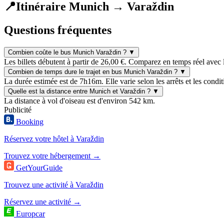
📍
Itinéraire Munich → Varaždin
Questions fréquentes
Combien coûte le bus Munich Varaždin ?
▼
Les billets débutent à partir de 26,00 €. Comparez en temps réel avec 
Combien de temps dure le trajet en bus Munich Varaždin ?
▼
La durée estimée est de 7h16m. Elle varie selon les arrêts et les condit
Quelle est la distance entre Munich et Varaždin ?
▼
La distance à vol d'oiseau est d'environ 542 km.
Publicité
Booking
Réservez votre hôtel à Varaždin
Trouvez votre hébergement →
GetYourGuide
Trouvez une activité à Varaždin
Réservez une activité →
Europcar