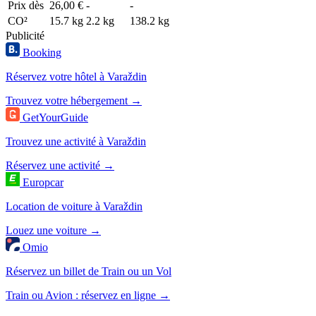
Prix dès
26,00 €
-
-
CO²
15.7 kg
2.2 kg
138.2 kg
Publicité
Booking
Réservez votre hôtel à Varaždin
Trouvez votre hébergement →
GetYourGuide
Trouvez une activité à Varaždin
Réservez une activité →
Europcar
Location de voiture à Varaždin
Louez une voiture →
Omio
Réservez un billet de Train ou un Vol
Train ou Avion : réservez en ligne →