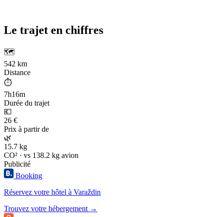
Le trajet en chiffres
🗺️
542 km
Distance
⏱️
7h16m
Durée du trajet
💶
26 €
Prix à partir de
🌿
15.7 kg
CO² · vs 138.2 kg avion
Publicité
Booking
Réservez votre hôtel à Varaždin
Trouvez votre hébergement →