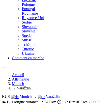
Pologne
Portugal
Roumanie
Royaume-Uni
Serbie
Slovaquie
Slovénie
Suède
Suisse
Tchéquie
Turquie
Ukraine
Comment ça marche
Accueil
Allemagne
Munich
→ Varaždin
BUS
Munich
→
Varaždin
🚌 Bus longue distance
📍 542 km
⏱️ ~7h16m
💶 Dès 26,00 €