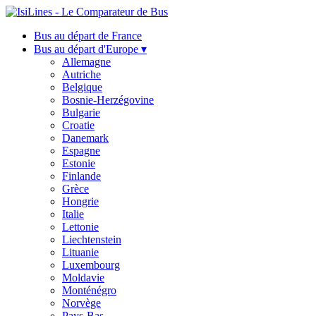
Bus au départ de France
Bus au départ d'Europe ▾
Allemagne
Autriche
Belgique
Bosnie-Herzégovine
Bulgarie
Croatie
Danemark
Espagne
Estonie
Finlande
Grèce
Hongrie
Italie
Lettonie
Liechtenstein
Lituanie
Luxembourg
Moldavie
Monténégro
Norvège
Pays-Bas