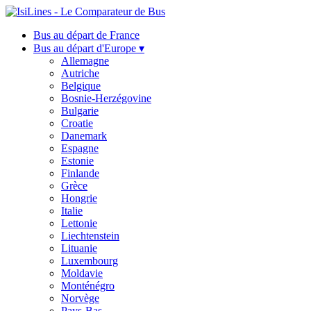
Bus au départ de France
Bus au départ d'Europe ▾
Allemagne
Autriche
Belgique
Bosnie-Herzégovine
Bulgarie
Croatie
Danemark
Espagne
Estonie
Finlande
Grèce
Hongrie
Italie
Lettonie
Liechtenstein
Lituanie
Luxembourg
Moldavie
Monténégro
Norvège
Pays-Bas