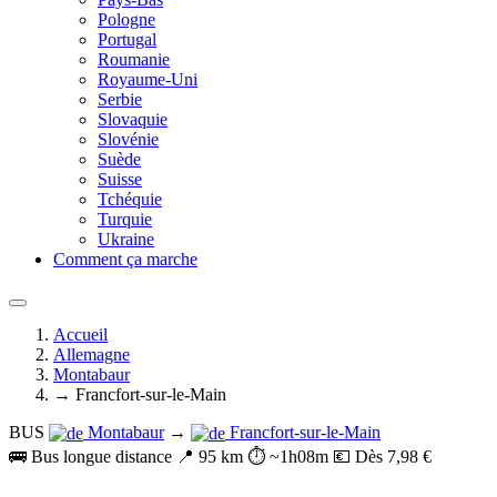
Pologne
Portugal
Roumanie
Royaume-Uni
Serbie
Slovaquie
Slovénie
Suède
Suisse
Tchéquie
Turquie
Ukraine
Comment ça marche
Accueil
Allemagne
Montabaur
→ Francfort-sur-le-Main
BUS
Montabaur
→
Francfort-sur-le-Main
🚌 Bus longue distance
📍 95 km
⏱️ ~1h08m
💶 Dès 7,98 €