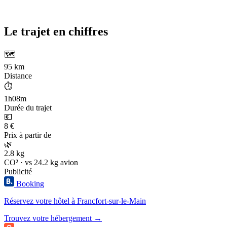
Le trajet en chiffres
🗺️
95 km
Distance
⏱️
1h08m
Durée du trajet
💶
8 €
Prix à partir de
🌿
2.8 kg
CO² · vs 24.2 kg avion
Publicité
Booking
Réservez votre hôtel à Francfort-sur-le-Main
Trouvez votre hébergement →