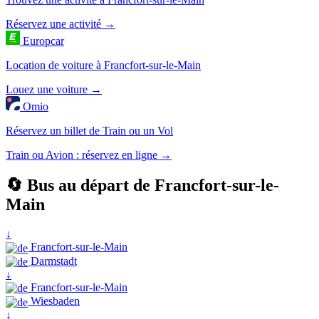
Réservez une activité →
Europcar
Location de voiture à Francfort-sur-le-Main
Louez une voiture →
Omio
Réservez un billet de Train ou un Vol
Train ou Avion : réservez en ligne →
🔄 Bus au départ de Francfort-sur-le-
Main
↓
Francfort-sur-le-Main
Darmstadt
↓
Francfort-sur-le-Main
Wiesbaden
↓