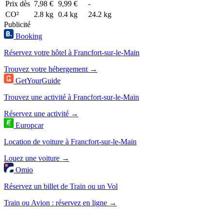
Prix dès
7,98 €
9,99 €
-
CO²
2.8 kg
0.4 kg
24.2 kg
Publicité
Booking
Réservez votre hôtel à Francfort-sur-le-Main
Trouvez votre hébergement →
GetYourGuide
Trouvez une activité à Francfort-sur-le-Main
Réservez une activité →
Europcar
Location de voiture à Francfort-sur-le-Main
Louez une voiture →
Omio
Réservez un billet de Train ou un Vol
Train ou Avion : réservez en ligne →