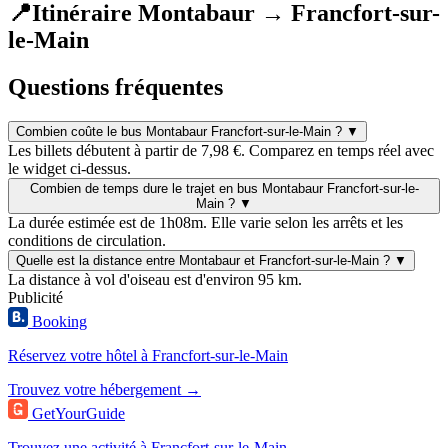
📍
Itinéraire Montabaur → Francfort-sur-
le-Main
Questions fréquentes
Combien coûte le bus Montabaur Francfort-sur-le-Main ?
▼
Les billets débutent à partir de 7,98 €. Comparez en temps réel avec
le widget ci-dessus.
Combien de temps dure le trajet en bus Montabaur Francfort-sur-le-
Main ?
▼
La durée estimée est de 1h08m. Elle varie selon les arrêts et les
conditions de circulation.
Quelle est la distance entre Montabaur et Francfort-sur-le-Main ?
▼
La distance à vol d'oiseau est d'environ 95 km.
Publicité
Booking
Réservez votre hôtel à Francfort-sur-le-Main
Trouvez votre hébergement →
GetYourGuide
Trouvez une activité à Francfort-sur-le-Main