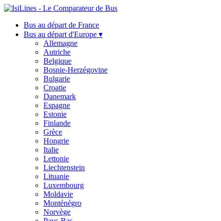
Bus au départ de France
Bus au départ d'Europe ▾
Allemagne
Autriche
Belgique
Bosnie-Herzégovine
Bulgarie
Croatie
Danemark
Espagne
Estonie
Finlande
Grèce
Hongrie
Italie
Lettonie
Liechtenstein
Lituanie
Luxembourg
Moldavie
Monténégro
Norvège
Pays-Bas