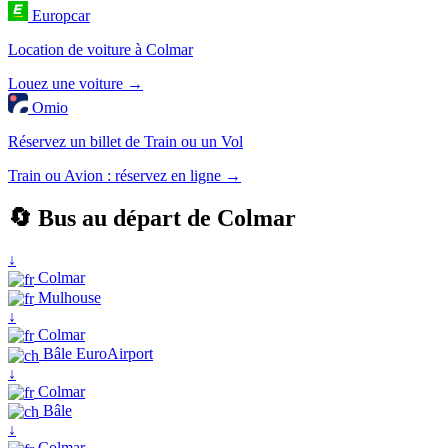
Europcar
Location de voiture à Colmar
Louez une voiture →
Omio
Réservez un billet de Train ou un Vol
Train ou Avion : réservez en ligne →
🔄 Bus au départ de Colmar
↓
Colmar
Mulhouse
↓
Colmar
Bâle EuroAirport
↓
Colmar
Bâle
↓
Colmar