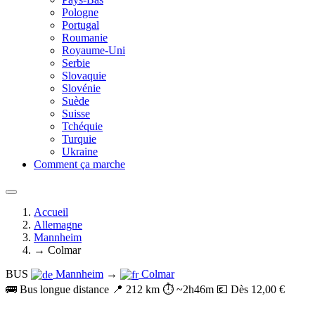
Pologne
Portugal
Roumanie
Royaume-Uni
Serbie
Slovaquie
Slovénie
Suède
Suisse
Tchéquie
Turquie
Ukraine
Comment ça marche
Accueil
Allemagne
Mannheim
→ Colmar
BUS
Mannheim
→
Colmar
🚌 Bus longue distance
📍 212 km
⏱️ ~2h46m
💶 Dès 12,00 €