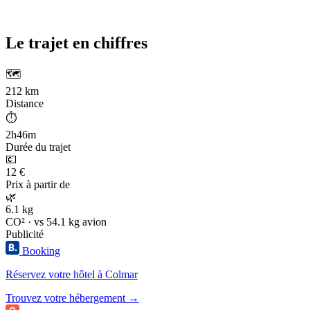
Le trajet en chiffres
🗺️
212 km
Distance
⏱️
2h46m
Durée du trajet
💶
12 €
Prix à partir de
🌿
6.1 kg
CO² · vs 54.1 kg avion
Publicité
Booking
Réservez votre hôtel à Colmar
Trouvez votre hébergement →