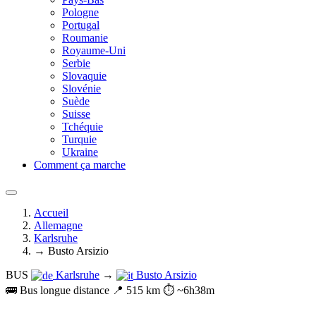
Pologne
Portugal
Roumanie
Royaume-Uni
Serbie
Slovaquie
Slovénie
Suède
Suisse
Tchéquie
Turquie
Ukraine
Comment ça marche
Accueil
Allemagne
Karlsruhe
→ Busto Arsizio
BUS
Karlsruhe
→
Busto Arsizio
🚌 Bus longue distance
📍 515 km
⏱️ ~6h38m