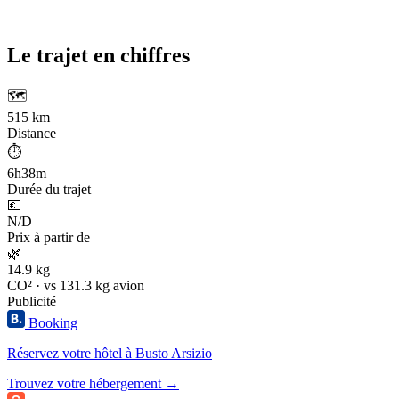
Le trajet en chiffres
🗺️
515 km
Distance
⏱️
6h38m
Durée du trajet
💶
N/D
Prix à partir de
🌿
14.9 kg
CO² · vs 131.3 kg avion
Publicité
Booking
Réservez votre hôtel à Busto Arsizio
Trouvez votre hébergement →