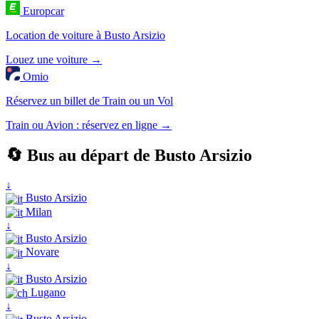
Europcar
Location de voiture à Busto Arsizio
Louez une voiture →
Omio
Réservez un billet de Train ou un Vol
Train ou Avion : réservez en ligne →
🔄 Bus au départ de Busto Arsizio
↓
Busto Arsizio
Milan
↓
Busto Arsizio
Novare
↓
Busto Arsizio
Lugano
↓
Busto Arsizio