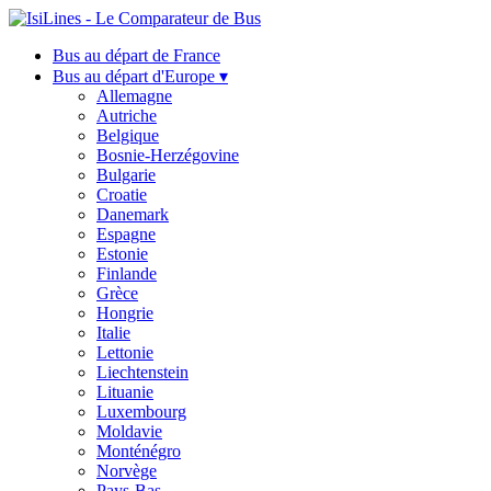
Bus au départ de France
Bus au départ d'Europe ▾
Allemagne
Autriche
Belgique
Bosnie-Herzégovine
Bulgarie
Croatie
Danemark
Espagne
Estonie
Finlande
Grèce
Hongrie
Italie
Lettonie
Liechtenstein
Lituanie
Luxembourg
Moldavie
Monténégro
Norvège
Pays-Bas