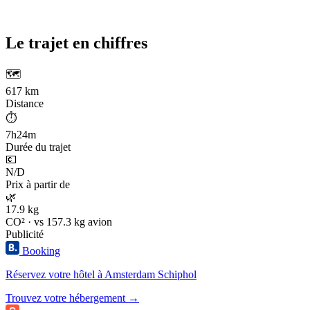
Le trajet en chiffres
🗺️
617 km
Distance
⏱️
7h24m
Durée du trajet
💶
N/D
Prix à partir de
🌿
17.9 kg
CO² · vs 157.3 kg avion
Publicité
Booking
Réservez votre hôtel à Amsterdam Schiphol
Trouvez votre hébergement →