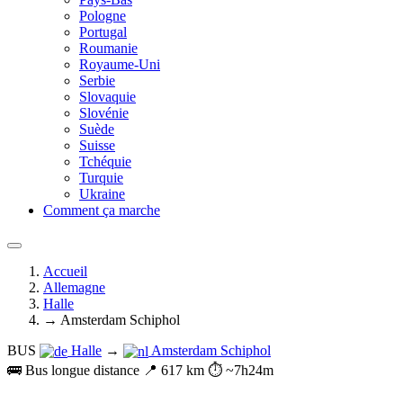
Pologne
Portugal
Roumanie
Royaume-Uni
Serbie
Slovaquie
Slovénie
Suède
Suisse
Tchéquie
Turquie
Ukraine
Comment ça marche
Accueil
Allemagne
Halle
→ Amsterdam Schiphol
BUS
Halle
→
Amsterdam Schiphol
🚌 Bus longue distance
📍 617 km
⏱️ ~7h24m