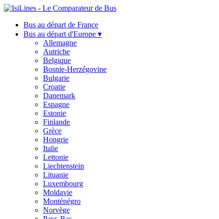
Bus au départ de France
Bus au départ d'Europe ▾
Allemagne
Autriche
Belgique
Bosnie-Herzégovine
Bulgarie
Croatie
Danemark
Espagne
Estonie
Finlande
Grèce
Hongrie
Italie
Lettonie
Liechtenstein
Lituanie
Luxembourg
Moldavie
Monténégro
Norvège
Pays-Bas