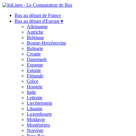
Bus au départ de France
Bus au départ d'Europe ▾
Allemagne
Autriche
Belgique
Bosnie-Herzégovine
Bulgarie
Croatie
Danemark
Espagne
Estonie
Finlande
Grèce
Hongrie
Italie
Lettonie
Liechtenstein
Lituanie
Luxembourg
Moldavie
Monténégro
Norvège
Pays-Bas