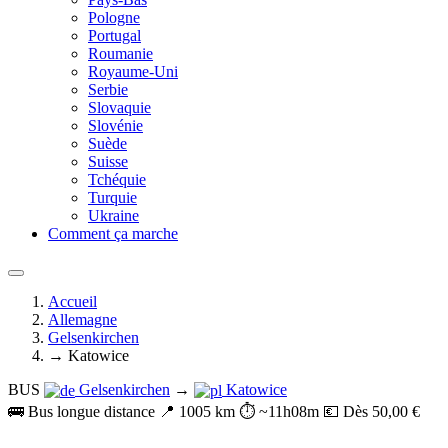
Pologne
Portugal
Roumanie
Royaume-Uni
Serbie
Slovaquie
Slovénie
Suède
Suisse
Tchéquie
Turquie
Ukraine
Comment ça marche
Accueil
Allemagne
Gelsenkirchen
→ Katowice
BUS
Gelsenkirchen
→
Katowice
🚌 Bus longue distance
📍 1005 km
⏱️ ~11h08m
💶 Dès 50,00 €