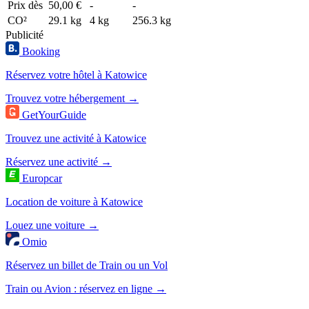
Prix dès
50,00 €
-
-
CO²
29.1 kg
4 kg
256.3 kg
Publicité
Booking
Réservez votre hôtel à Katowice
Trouvez votre hébergement →
GetYourGuide
Trouvez une activité à Katowice
Réservez une activité →
Europcar
Location de voiture à Katowice
Louez une voiture →
Omio
Réservez un billet de Train ou un Vol
Train ou Avion : réservez en ligne →