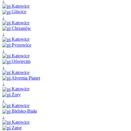
↓
Katowice
Gliwice
↓
Katowice
Chrzanów
↓
Katowice
Pyrzowice
↓
Katowice
Oświęcim
↓
Katowice
Alvernia Planet
↓
Katowice
Żory
↓
Katowice
Bielsko-Biała
↓
Katowice
Zator