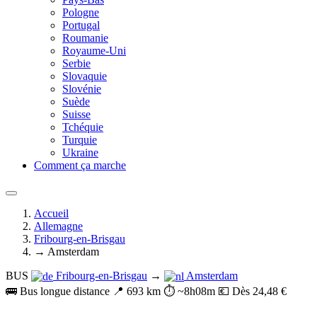
Pologne
Portugal
Roumanie
Royaume-Uni
Serbie
Slovaquie
Slovénie
Suède
Suisse
Tchéquie
Turquie
Ukraine
Comment ça marche
Accueil
Allemagne
Fribourg-en-Brisgau
→ Amsterdam
BUS
Fribourg-en-Brisgau
→
Amsterdam
🚌 Bus longue distance
📍 693 km
⏱️ ~8h08m
💶 Dès 24,48 €