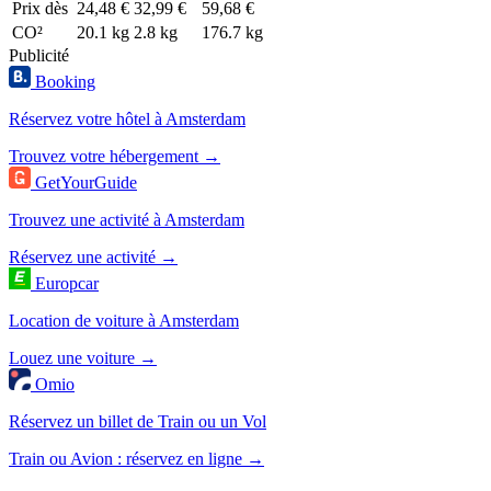
Prix dès
24,48 €
32,99 €
59,68 €
CO²
20.1 kg
2.8 kg
176.7 kg
Publicité
Booking
Réservez votre hôtel à Amsterdam
Trouvez votre hébergement →
GetYourGuide
Trouvez une activité à Amsterdam
Réservez une activité →
Europcar
Location de voiture à Amsterdam
Louez une voiture →
Omio
Réservez un billet de Train ou un Vol
Train ou Avion : réservez en ligne →