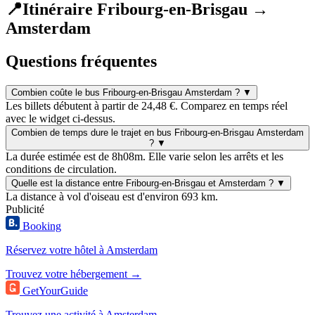
📍
Itinéraire Fribourg-en-Brisgau →
Amsterdam
Questions fréquentes
Combien coûte le bus Fribourg-en-Brisgau Amsterdam ?
▼
Les billets débutent à partir de 24,48 €. Comparez en temps réel
avec le widget ci-dessus.
Combien de temps dure le trajet en bus Fribourg-en-Brisgau Amsterdam
?
▼
La durée estimée est de 8h08m. Elle varie selon les arrêts et les
conditions de circulation.
Quelle est la distance entre Fribourg-en-Brisgau et Amsterdam ?
▼
La distance à vol d'oiseau est d'environ 693 km.
Publicité
Booking
Réservez votre hôtel à Amsterdam
Trouvez votre hébergement →
GetYourGuide
Trouvez une activité à Amsterdam