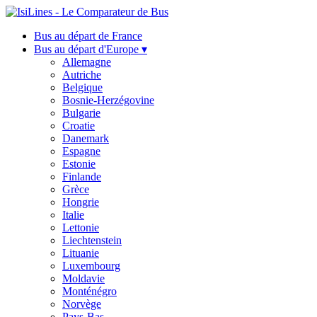
Bus au départ de France
Bus au départ d'Europe ▾
Allemagne
Autriche
Belgique
Bosnie-Herzégovine
Bulgarie
Croatie
Danemark
Espagne
Estonie
Finlande
Grèce
Hongrie
Italie
Lettonie
Liechtenstein
Lituanie
Luxembourg
Moldavie
Monténégro
Norvège
Pays-Bas