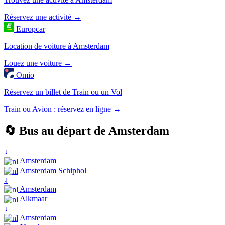
Réservez une activité →
Europcar
Location de voiture à Amsterdam
Louez une voiture →
Omio
Réservez un billet de Train ou un Vol
Train ou Avion : réservez en ligne →
🔄 Bus au départ de Amsterdam
↓
Amsterdam
Amsterdam Schiphol
↓
Amsterdam
Alkmaar
↓
Amsterdam