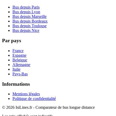
Bus depuis Paris
Bus depuis Lyon
Bus depuis Marseille
Bus depuis Bordeaux
Bus depuis Toulouse
Bus depuis Nice
Par pays
France
Espagne
Belgique
Allemagne
Italie
Pays-Bas
Informations
Mentions légales
Politique de confidentialité
© 2026 IsiLines.fr - Comparateur de bus longue distance