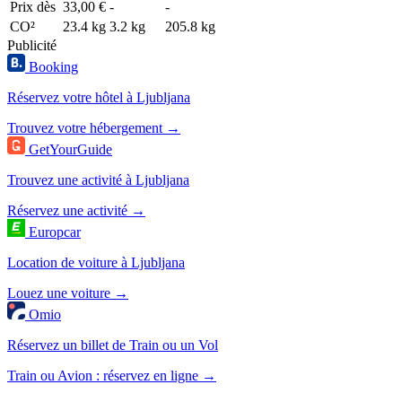
Prix dès
33,00 €
-
-
CO²
23.4 kg
3.2 kg
205.8 kg
Publicité
Booking
Réservez votre hôtel à Ljubljana
Trouvez votre hébergement →
GetYourGuide
Trouvez une activité à Ljubljana
Réservez une activité →
Europcar
Location de voiture à Ljubljana
Louez une voiture →
Omio
Réservez un billet de Train ou un Vol
Train ou Avion : réservez en ligne →