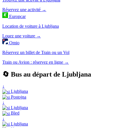
Réservez une activité →
Europcar
Location de voiture à Ljubljana
Louez une voiture →
Omio
Réservez un billet de Train ou un Vol
Train ou Avion : réservez en ligne →
🔄 Bus au départ de Ljubljana
↓
Ljubljana
Postojna
↓
Ljubljana
Bled
↓
Ljubljana