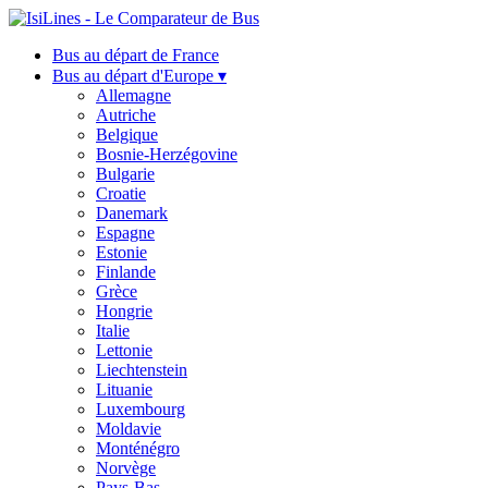
Bus au départ de France
Bus au départ d'Europe ▾
Allemagne
Autriche
Belgique
Bosnie-Herzégovine
Bulgarie
Croatie
Danemark
Espagne
Estonie
Finlande
Grèce
Hongrie
Italie
Lettonie
Liechtenstein
Lituanie
Luxembourg
Moldavie
Monténégro
Norvège
Pays-Bas