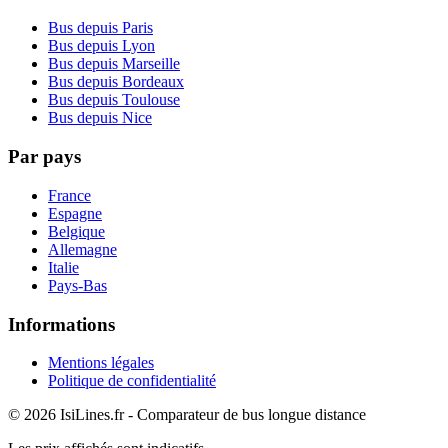
Bus depuis Paris
Bus depuis Lyon
Bus depuis Marseille
Bus depuis Bordeaux
Bus depuis Toulouse
Bus depuis Nice
Par pays
France
Espagne
Belgique
Allemagne
Italie
Pays-Bas
Informations
Mentions légales
Politique de confidentialité
© 2026 IsiLines.fr - Comparateur de bus longue distance