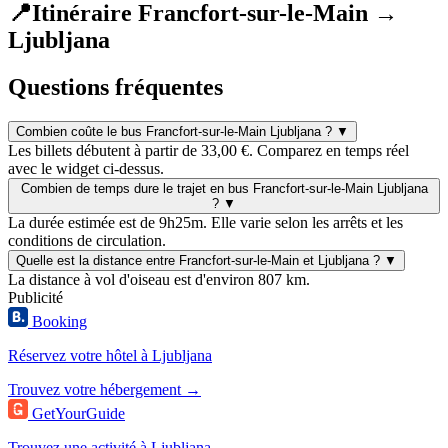
📍
Itinéraire Francfort-sur-le-Main →
Ljubljana
Questions fréquentes
Combien coûte le bus Francfort-sur-le-Main Ljubljana ?
▼
Les billets débutent à partir de 33,00 €. Comparez en temps réel
avec le widget ci-dessus.
Combien de temps dure le trajet en bus Francfort-sur-le-Main Ljubljana
?
▼
La durée estimée est de 9h25m. Elle varie selon les arrêts et les
conditions de circulation.
Quelle est la distance entre Francfort-sur-le-Main et Ljubljana ?
▼
La distance à vol d'oiseau est d'environ 807 km.
Publicité
Booking
Réservez votre hôtel à Ljubljana
Trouvez votre hébergement →
GetYourGuide
Trouvez une activité à Ljubljana