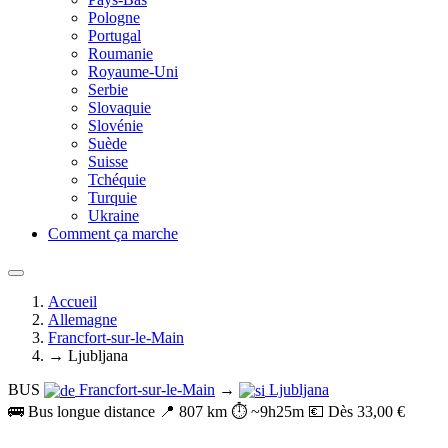
Pologne
Portugal
Roumanie
Royaume-Uni
Serbie
Slovaquie
Slovénie
Suède
Suisse
Tchéquie
Turquie
Ukraine
Comment ça marche
Accueil
Allemagne
Francfort-sur-le-Main
→ Ljubljana
BUS
Francfort-sur-le-Main
→
Ljubljana
🚌 Bus longue distance
📍 807 km
⏱️ ~9h25m
💶 Dès 33,00 €