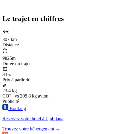
Le trajet en chiffres
🗺️
807 km
Distance
⏱️
9h25m
Durée du trajet
💶
33 €
Prix à partir de
🌿
23.4 kg
CO² · vs 205.8 kg avion
Publicité
Booking
Réservez votre hôtel à Ljubljana
Trouvez votre hébergement →