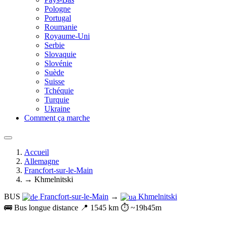
Pologne
Portugal
Roumanie
Royaume-Uni
Serbie
Slovaquie
Slovénie
Suède
Suisse
Tchéquie
Turquie
Ukraine
Comment ça marche
Accueil
Allemagne
Francfort-sur-le-Main
→ Khmelnitski
BUS
Francfort-sur-le-Main
→
Khmelnitski
🚌 Bus longue distance
📍 1545 km
⏱️ ~19h45m