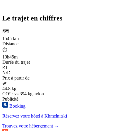
Le trajet en chiffres
🗺️
1545 km
Distance
⏱️
19h45m
Durée du trajet
💶
N/D
Prix à partir de
🌿
44.8 kg
CO² · vs 394 kg avion
Publicité
Booking
Réservez votre hôtel à Khmelnitski
Trouvez votre hébergement →