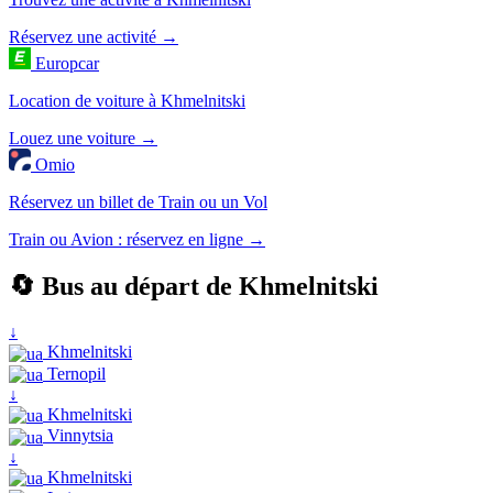
Réservez une activité →
Europcar
Location de voiture à Khmelnitski
Louez une voiture →
Omio
Réservez un billet de Train ou un Vol
Train ou Avion : réservez en ligne →
🔄 Bus au départ de Khmelnitski
↓
Khmelnitski
Ternopil
↓
Khmelnitski
Vinnytsia
↓
Khmelnitski