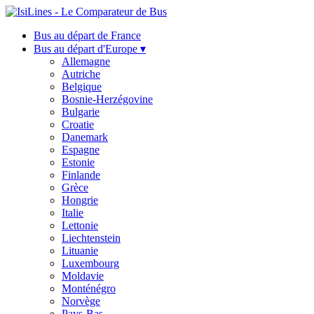
Bus au départ de France
Bus au départ d'Europe ▾
Allemagne
Autriche
Belgique
Bosnie-Herzégovine
Bulgarie
Croatie
Danemark
Espagne
Estonie
Finlande
Grèce
Hongrie
Italie
Lettonie
Liechtenstein
Lituanie
Luxembourg
Moldavie
Monténégro
Norvège
Pays-Bas