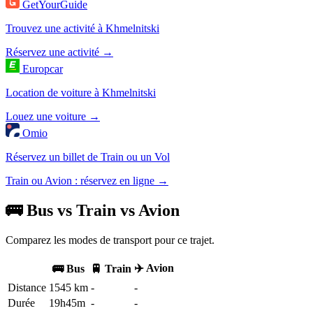
GetYourGuide
Trouvez une activité à Khmelnitski
Réservez une activité →
Europcar
Location de voiture à Khmelnitski
Louez une voiture →
Omio
Réservez un billet de Train ou un Vol
Train ou Avion : réservez en ligne →
🚌 Bus vs Train vs Avion
Comparez les modes de transport pour ce trajet.
✈️ Avion
🚌 Bus
🚆 Train
Distance
1545 km
-
-
Durée
19h45m
-
-