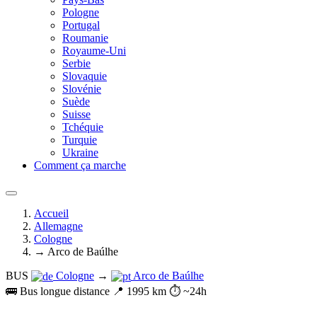
Pologne
Portugal
Roumanie
Royaume-Uni
Serbie
Slovaquie
Slovénie
Suède
Suisse
Tchéquie
Turquie
Ukraine
Comment ça marche
Accueil
Allemagne
Cologne
→ Arco de Baúlhe
BUS
Cologne
→
Arco de Baúlhe
🚌 Bus longue distance
📍 1995 km
⏱️ ~24h