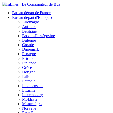
Bus au départ de France
Bus au départ d'Europe ▾
Allemagne
Autriche
Belgique
Bosnie-Herzégovine
Bulgarie
Croatie
Danemark
Espagne
Estonie
Finlande
Grèce
Hongrie
Italie
Lettonie
Liechtenstein
Lituanie
Luxembourg
Moldavie
Monténégro
Norvège
Pays-Bas