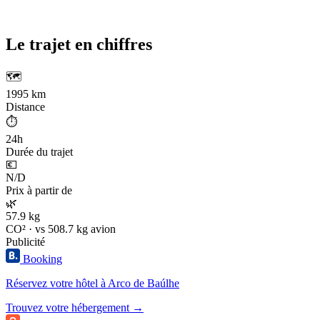
Le trajet en chiffres
🗺️
1995 km
Distance
⏱️
24h
Durée du trajet
💶
N/D
Prix à partir de
🌿
57.9 kg
CO² · vs 508.7 kg avion
Publicité
Booking
Réservez votre hôtel à Arco de Baúlhe
Trouvez votre hébergement →