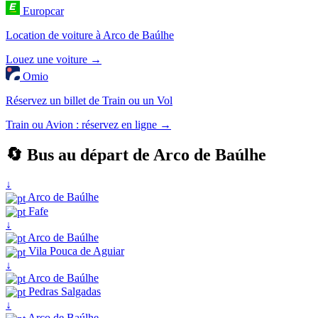
Europcar
Location de voiture à Arco de Baúlhe
Louez une voiture →
Omio
Réservez un billet de Train ou un Vol
Train ou Avion : réservez en ligne →
🔄 Bus au départ de Arco de Baúlhe
↓
Arco de Baúlhe
Fafe
↓
Arco de Baúlhe
Vila Pouca de Aguiar
↓
Arco de Baúlhe
Pedras Salgadas
↓
Arco de Baúlhe