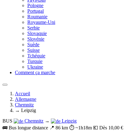
Pologne
Portugal
Roumanie
Royaume-Uni
Serbie
Slovaquie
Slovénie
Suède
Suisse
Tchéquie
Turquie
Ukraine
Comment ça marche
Accueil
Allemagne
Chemnitz
→ Leipzig
BUS
Chemnitz
→
Leipzig
🚌 Bus longue distance
📍 86 km
⏱️ ~1h18m
💶 Dès 10,00 €