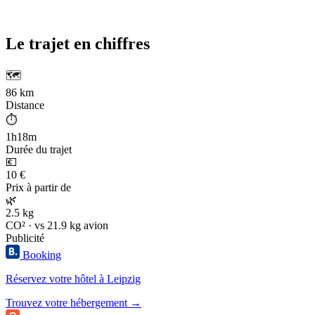
Le trajet en chiffres
🗺️
86 km
Distance
⏱️
1h18m
Durée du trajet
💶
10 €
Prix à partir de
🌿
2.5 kg
CO² · vs 21.9 kg avion
Publicité
Booking
Réservez votre hôtel à Leipzig
Trouvez votre hébergement →