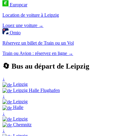
Europcar
Location de voiture à Leipzig
Louez une voiture →
Omio
Réservez un billet de Train ou un Vol
Train ou Avion : réservez en ligne →
🔄 Bus au départ de Leipzig
↓
Leipzig
Leipzig Halle Flughafen
↓
Leipzig
Halle
↓
Leipzig
Chemnitz
↓
Leipzig