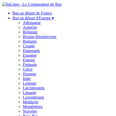
Bus au départ de France
Bus au départ d'Europe ▾
Allemagne
Autriche
Belgique
Bosnie-Herzégovine
Bulgarie
Croatie
Danemark
Espagne
Estonie
Finlande
Grèce
Hongrie
Italie
Lettonie
Liechtenstein
Lituanie
Luxembourg
Moldavie
Monténégro
Norvège
Pays-Bas