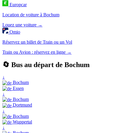
Europcar
Location de voiture à Bochum
Louez une voiture →
Omio
Réservez un billet de Train ou un Vol
Train ou Avion : réservez en ligne →
🔄 Bus au départ de Bochum
↓
Bochum
Essen
↓
Bochum
Dortmund
↓
Bochum
Wuppertal
↓
Bochum