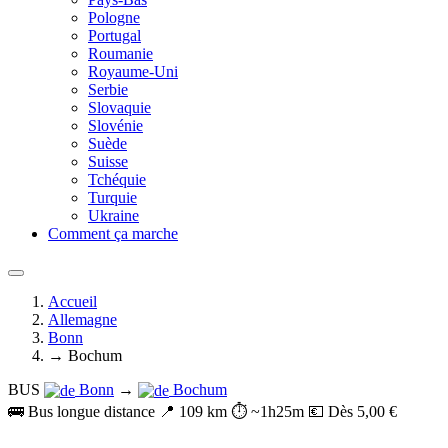
Pologne
Portugal
Roumanie
Royaume-Uni
Serbie
Slovaquie
Slovénie
Suède
Suisse
Tchéquie
Turquie
Ukraine
Comment ça marche
Accueil
Allemagne
Bonn
→ Bochum
BUS
Bonn
→
Bochum
🚌 Bus longue distance
📍 109 km
⏱️ ~1h25m
💶 Dès 5,00 €