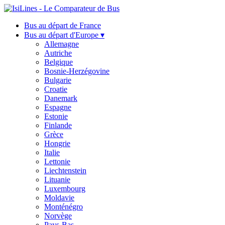
Bus au départ de France
Bus au départ d'Europe ▾
Allemagne
Autriche
Belgique
Bosnie-Herzégovine
Bulgarie
Croatie
Danemark
Espagne
Estonie
Finlande
Grèce
Hongrie
Italie
Lettonie
Liechtenstein
Lituanie
Luxembourg
Moldavie
Monténégro
Norvège
Pays-Bas