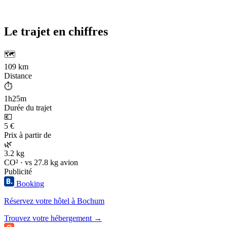
Le trajet en chiffres
🗺️
109 km
Distance
⏱️
1h25m
Durée du trajet
💶
5 €
Prix à partir de
🌿
3.2 kg
CO² · vs 27.8 kg avion
Publicité
Booking
Réservez votre hôtel à Bochum
Trouvez votre hébergement →