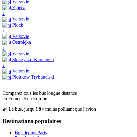
Varsovie
Zgierz
↓
Varsovie
Płock
↓
Varsovie
Ostrołęka
↓
Varsovie
Skarżysko-Kamienna
↓
Varsovie
Piotrków Trybunalski
Comparez tous les bus longue distance
en France et en Europe.
🌿 Le bus, jusqu'à
9×
moins polluant que l'avion
Destinations populaires
Bus depuis Paris