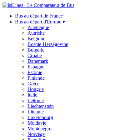
Bus au départ de France
Bus au départ d'Europe ▾
Allemagne
Autriche
Belgique
Bosnie-Herzégovine
Bulgarie
Croatie
Danemark
Espagne
Estonie
Finlande
Grèce
Hongrie
Italie
Lettonie
Liechtenstein
Lituanie
Luxembourg
Moldavie
Monténégro
Norvège
Pays-Bas