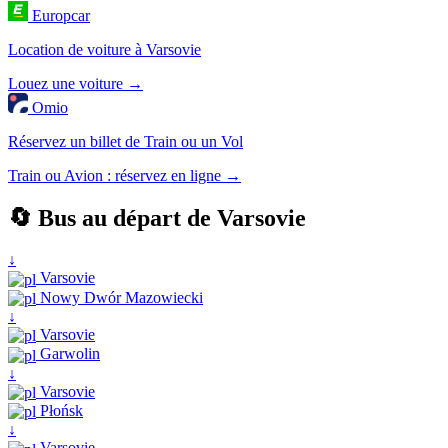
Europcar
Location de voiture à Varsovie
Louez une voiture →
Omio
Réservez un billet de Train ou un Vol
Train ou Avion : réservez en ligne →
🔄 Bus au départ de Varsovie
↓
Varsovie
Nowy Dwór Mazowiecki
↓
Varsovie
Garwolin
↓
Varsovie
Płońsk
↓
Varsovie