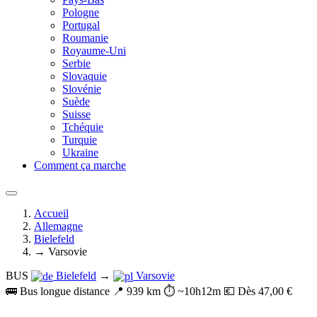
Pologne
Portugal
Roumanie
Royaume-Uni
Serbie
Slovaquie
Slovénie
Suède
Suisse
Tchéquie
Turquie
Ukraine
Comment ça marche
Accueil
Allemagne
Bielefeld
→ Varsovie
BUS
Bielefeld
→
Varsovie
🚌 Bus longue distance
📍 939 km
⏱️ ~10h12m
💶 Dès 47,00 €