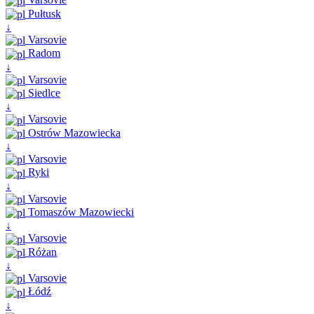
Pułtusk
↓
Varsovie
Radom
↓
Varsovie
Siedlce
↓
Varsovie
Ostrów Mazowiecka
↓
Varsovie
Ryki
↓
Varsovie
Tomaszów Mazowiecki
↓
Varsovie
Różan
↓
Varsovie
Łódź
↓