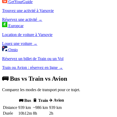
GetYourGuide
Trouvez une activité à Varsovie
Réservez une activité →
Europcar
Location de voiture à Varsovie
Louez une voiture →
Omio
Réservez un billet de Train ou un Vol
Train ou Avion : réservez en ligne →
🚌 Bus vs Train vs Avion
Comparez les modes de transport pour ce trajet.
✈️ Avion
🚌 Bus
🚆 Train
Distance
939 km
~986 km
939 km
Durée
10h12m
8h
2h