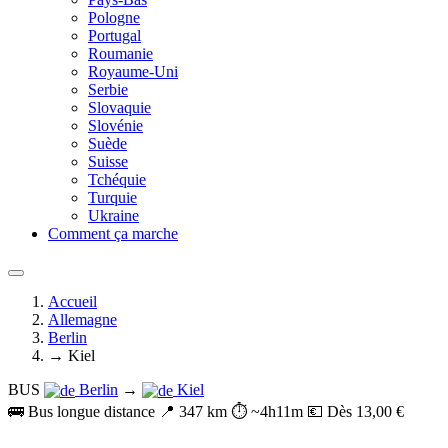
Pologne
Portugal
Roumanie
Royaume-Uni
Serbie
Slovaquie
Slovénie
Suède
Suisse
Tchéquie
Turquie
Ukraine
Comment ça marche
Accueil
Allemagne
Berlin
→ Kiel
BUS
Berlin
→
Kiel
🚌 Bus longue distance
📍 347 km
⏱️ ~4h11m
💶 Dès 13,00 €