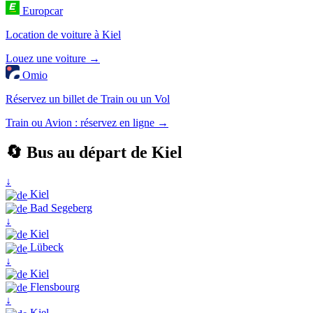
Europcar
Location de voiture à Kiel
Louez une voiture →
Omio
Réservez un billet de Train ou un Vol
Train ou Avion : réservez en ligne →
🔄 Bus au départ de Kiel
↓
Kiel
Bad Segeberg
↓
Kiel
Lübeck
↓
Kiel
Flensbourg
↓
Kiel