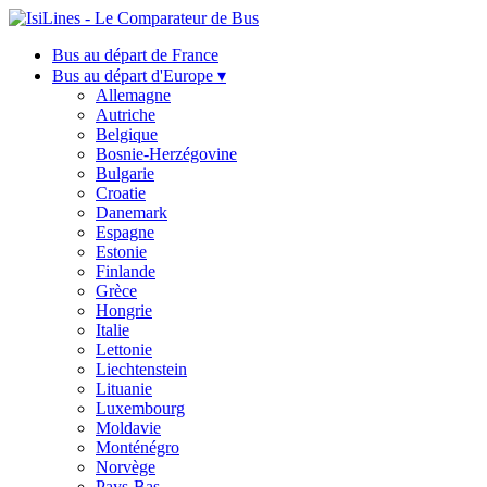
Bus au départ de France
Bus au départ d'Europe ▾
Allemagne
Autriche
Belgique
Bosnie-Herzégovine
Bulgarie
Croatie
Danemark
Espagne
Estonie
Finlande
Grèce
Hongrie
Italie
Lettonie
Liechtenstein
Lituanie
Luxembourg
Moldavie
Monténégro
Norvège
Pays-Bas