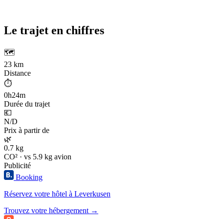
Le trajet en chiffres
🗺️
23 km
Distance
⏱️
0h24m
Durée du trajet
💶
N/D
Prix à partir de
🌿
0.7 kg
CO² · vs 5.9 kg avion
Publicité
Booking
Réservez votre hôtel à Leverkusen
Trouvez votre hébergement →