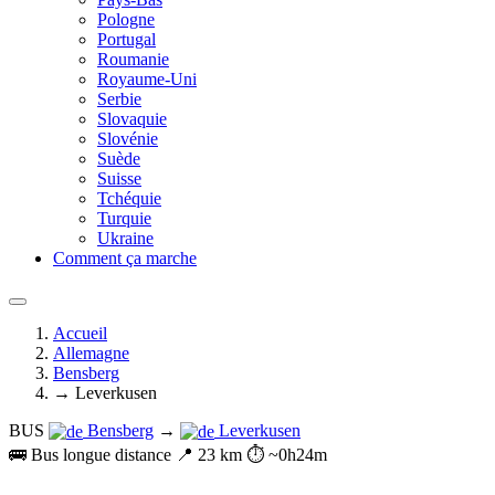
Pologne
Portugal
Roumanie
Royaume-Uni
Serbie
Slovaquie
Slovénie
Suède
Suisse
Tchéquie
Turquie
Ukraine
Comment ça marche
Accueil
Allemagne
Bensberg
→ Leverkusen
BUS
Bensberg
→
Leverkusen
🚌 Bus longue distance
📍 23 km
⏱️ ~0h24m