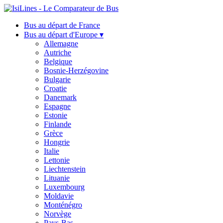
Bus au départ de France
Bus au départ d'Europe ▾
Allemagne
Autriche
Belgique
Bosnie-Herzégovine
Bulgarie
Croatie
Danemark
Espagne
Estonie
Finlande
Grèce
Hongrie
Italie
Lettonie
Liechtenstein
Lituanie
Luxembourg
Moldavie
Monténégro
Norvège
Pays-Bas