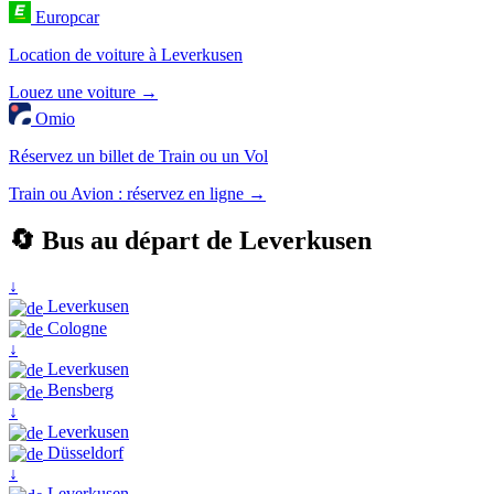
Europcar
Location de voiture à Leverkusen
Louez une voiture →
Omio
Réservez un billet de Train ou un Vol
Train ou Avion : réservez en ligne →
🔄 Bus au départ de Leverkusen
↓
Leverkusen
Cologne
↓
Leverkusen
Bensberg
↓
Leverkusen
Düsseldorf
↓
Leverkusen