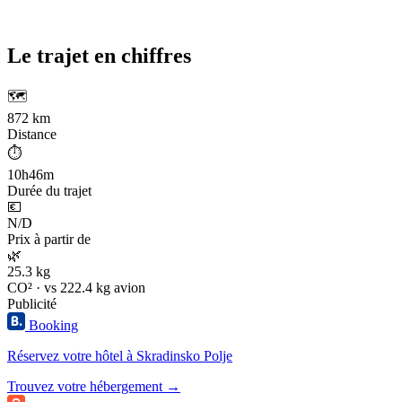
Le trajet en chiffres
🗺️
872 km
Distance
⏱️
10h46m
Durée du trajet
💶
N/D
Prix à partir de
🌿
25.3 kg
CO² · vs 222.4 kg avion
Publicité
Booking
Réservez votre hôtel à Skradinsko Polje
Trouvez votre hébergement →