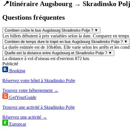
📍
Itinéraire Augsbourg → Skradinsko Pol
Questions fréquentes
Combien coûte le bus Augsbourg Skradinsko Polje ?
▼
Les billets débutent à prix variables selon la date. Comparez en temps 
Combien de temps dure le trajet en bus Augsbourg Skradinsko Polje ?
▼
La durée estimée est de 10h46m. Elle varie selon les arrêts et les condi
Quelle est la distance entre Augsbourg et Skradinsko Polje ?
▼
La distance à vol d'oiseau est d'environ 872 km.
Publicité
Booking
Réservez votre hôtel à Skradinsko Polje
Trouvez votre hébergement →
GetYourGuide
Trouvez une activité à Skradinsko Polje
Réservez une activité →
Europcar