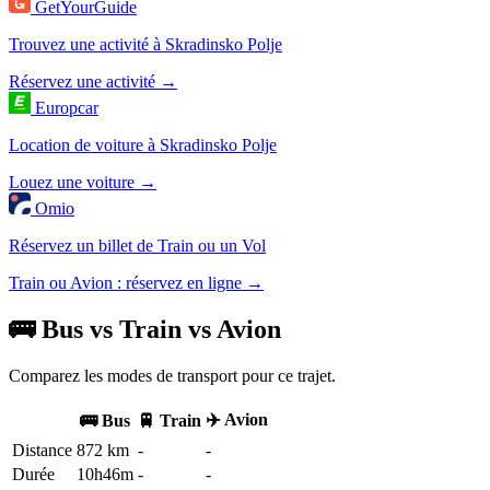
GetYourGuide
Trouvez une activité à Skradinsko Polje
Réservez une activité →
Europcar
Location de voiture à Skradinsko Polje
Louez une voiture →
Omio
Réservez un billet de Train ou un Vol
Train ou Avion : réservez en ligne →
🚌 Bus vs Train vs Avion
Comparez les modes de transport pour ce trajet.
✈️ Avion
🚌 Bus
🚆 Train
Distance
872 km
-
-
Durée
10h46m
-
-