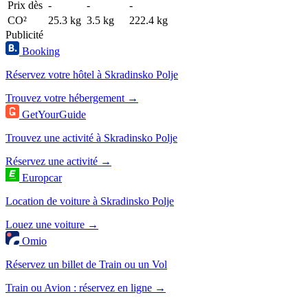
Prix dès
-
-
-
CO²
25.3 kg
3.5 kg
222.4 kg
Publicité
Booking
Réservez votre hôtel à Skradinsko Polje
Trouvez votre hébergement →
GetYourGuide
Trouvez une activité à Skradinsko Polje
Réservez une activité →
Europcar
Location de voiture à Skradinsko Polje
Louez une voiture →
Omio
Réservez un billet de Train ou un Vol
Train ou Avion : réservez en ligne →