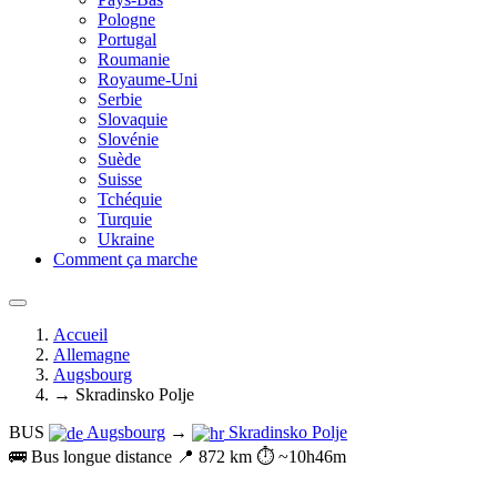
Pologne
Portugal
Roumanie
Royaume-Uni
Serbie
Slovaquie
Slovénie
Suède
Suisse
Tchéquie
Turquie
Ukraine
Comment ça marche
Accueil
Allemagne
Augsbourg
→ Skradinsko Polje
BUS
Augsbourg
→
Skradinsko Polje
🚌 Bus longue distance
📍 872 km
⏱️ ~10h46m