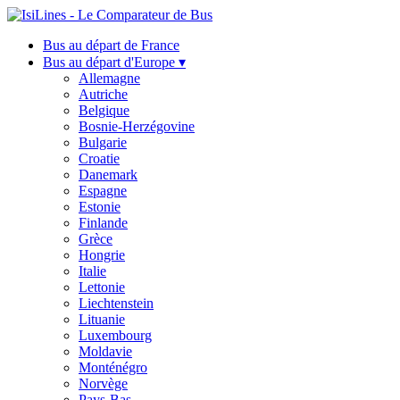
Bus au départ de France
Bus au départ d'Europe ▾
Allemagne
Autriche
Belgique
Bosnie-Herzégovine
Bulgarie
Croatie
Danemark
Espagne
Estonie
Finlande
Grèce
Hongrie
Italie
Lettonie
Liechtenstein
Lituanie
Luxembourg
Moldavie
Monténégro
Norvège
Pays-Bas